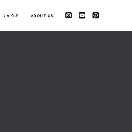
リュウギ
ABOUT US